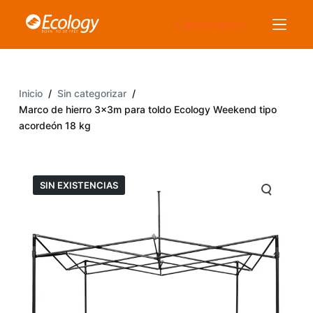
S
Contáctanos
a
l
t
a
Inicio
/
Sin categorizar
/
r
Marco de hierro 3x3m para toldo Ecology Weekend tipo
a
acordeón 18 kg
l
c
o
SIN EXISTENCIAS
n
t
e
n
i
d
o