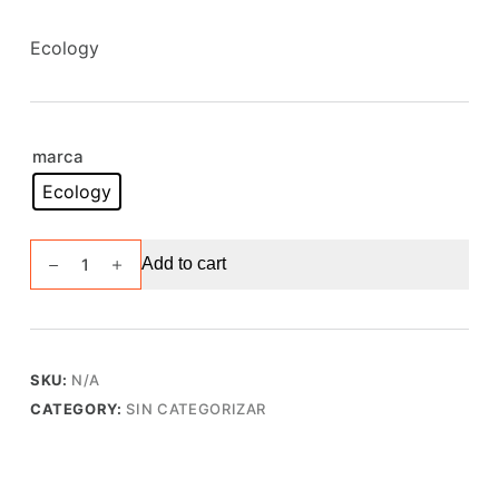
Ecology
marca
Ecology
Marco
Add to cart
de
hierro
3x3m
para
SKU:
N/A
toldo
CATEGORY:
SIN CATEGORIZAR
Ecology
Weekend
tipo
acordeón