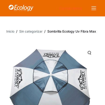
S
Contáctanos
a
l
t
a
Inicio
/
Sin categorizar
/
Sombrilla Ecology Uv Fibra Max
r
a
l
c
o
n
t
e
n
i
d
o