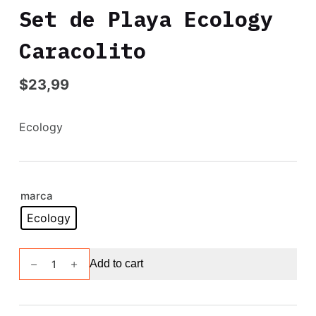
Set de Playa Ecology
Caracolito
$
23,99
Ecology
marca
Ecology
Set
Add to cart
de
Playa
Ecology